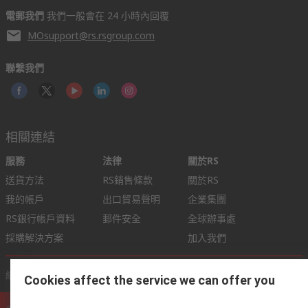
電郵我們
我們一般會在 24 小時內回覆
MOsupport@rs.rsgroup.com
聯繫我們
相關連結
服務
法律
關於RS
送貨方法
RS銷售條款
關於RS
我的帳戶
出口貿易聲明
企業集團
RS銀行帳戶資料
郵件安全
全球辦事處
採購解決方案
加入我們
網站條款
銷售條件
隱私權政策
Cookie 政策
Cookies affect the service we can offer you