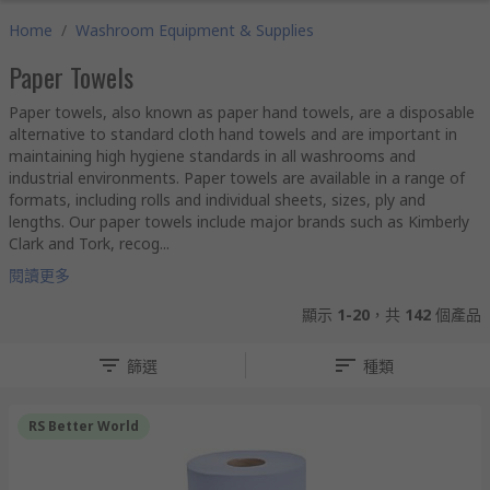
Home
/
Washroom Equipment & Supplies
Paper Towels
Paper towels, also known as paper hand towels, are a disposable
alternative to standard cloth hand towels and are important in
maintaining high hygiene standards in all washrooms and
industrial environments. Paper towels are available in a range of
formats, including rolls and individual sheets, sizes, ply and
lengths. Our paper towels include major brands such as Kimberly
Clark and Tork, recog...
閱讀更多
顯示
1-20
，共
142
個產品
篩選
種類
RS Better World