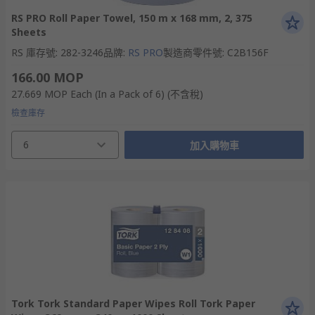
RS PRO Roll Paper Towel, 150 m x 168 mm, 2, 375
Sheets
RS 庫存號
:
282-3246
品牌
:
RS PRO
製造商零件號
:
C2B156F
166.00 MOP
27.669 MOP
Each (In a Pack of 6)
(不含稅)
檢查庫存
6
加入購物車
Tork Tork Standard Paper Wipes Roll Tork Paper