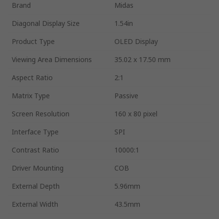
Brand
Midas
Diagonal Display Size
1.54in
Product Type
OLED Display
Viewing Area Dimensions
35.02 x 17.50 mm
Aspect Ratio
2:1
Matrix Type
Passive
Screen Resolution
160 x 80 pixel
Interface Type
SPI
Contrast Ratio
10000:1
Driver Mounting
COB
External Depth
5.96mm
External Width
43.5mm