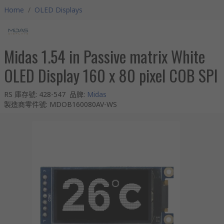
Home
/
OLED Displays
Midas 1.54 in Passive matrix White
OLED Display 160 x 80 pixel COB SPI
RS 庫存號
:
428-547
品牌
:
Midas
製造商零件號
:
MDOB160080AV-WS