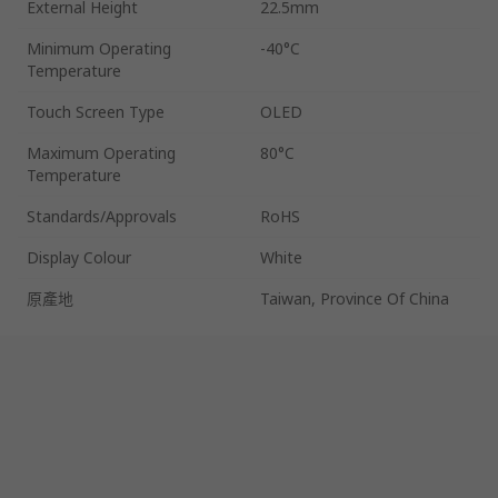
External Height
22.5mm
Minimum Operating
-40°C
Temperature
Touch Screen Type
OLED
Maximum Operating
80°C
Temperature
Standards/Approvals
RoHS
Display Colour
White
原產地
Taiwan, Province Of China