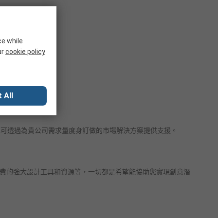
ce while
ur
cookie policy
 All
求，也可透過為貴公司需求量度身訂做的市場解決方案提供支援。
免費的強大設計工具和資源等，一切都是希望能協助您實現創意潛