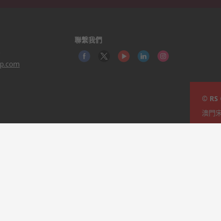
聯繫我們
覆
up.com
© RS
澳門宋
本網站由