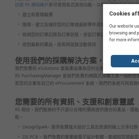
註冊 RS 網站帳戶
即可使用各式其他功能，以簡化您獲得資源和
Cookies aff
建立和管理報價
搜尋、建立及儲存您的訂單或最新零件清單
Our website us
browsing and p
檢視您的訂單記錄及訂單狀態，並從訂單記錄追加訂購產品
for more infor
收到最新的產品、技術與促銷活動資訊
使用我們的採購解決方案，讓您方便
Acc
我們免費的 eSolutions 套裝產品專為您的企業需求打造，
RS PurchasingManager 是我們免費的網路式採購工具，
若您的企業有自己的 eProcurement 系統，我們的系
您需要的所有資訊、支援和創意靈感
RS 相信，我們能做的不只是以合理的價格提供適合的產品，還
能。
DesignSpark– 提供免費強大設計工具及資源的線上分享社群
DS PCB – 我們免費的專業級電子設計軟體，能縮短您將創