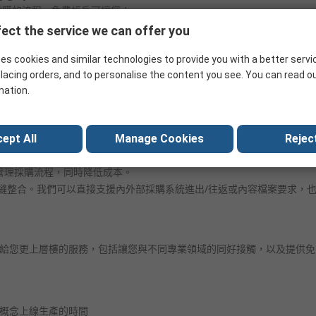
採購的流程。免費帳戶可讓您：
ect the service we can offer you
es cookies and similar technologies to provide you with a better servi
lacing orders, and to personalise the content you see. You can read o
mation.
省時、控管採購流程並降低費用
ept All
Manage Cookies
Reject
為您省去不具生產力的活動，並且更能掌控採購到付款週期。
協助您管理採購流程，同時降低成本。
統可與其無縫整合。我們可以直接支援內外部採購系統進出/往返或內容檔案要
能給您更上層樓的服務，包括讓您與不同專業領域的同好接觸，以及提供
意概念上線生產的時間