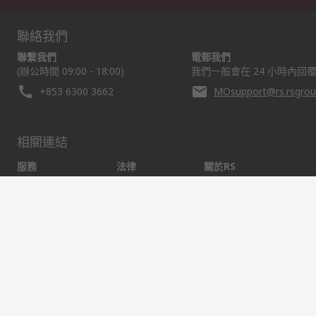
聯絡我們
聯繫我們
電郵我們
(辦公時間 09:00 - 18:00)
我們一般會在 24 小時內回
+853 6300 3662
MOsupport@rs.rsgro
相關連結
服務
法律
關於RS
送貨方法
RS銷售條款
關於RS
我的帳戶
出口貿易聲明
企業集團
RS銀行帳戶資料
郵件安全
全球辦事處
採購解決方案
加入我們
網站條款
銷售條件
隱私權政策
Cookie 政策