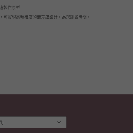
您快速製作原型
 軟體功能齊全，可實現高精確度的無差錯設計，為您節省時間。
)