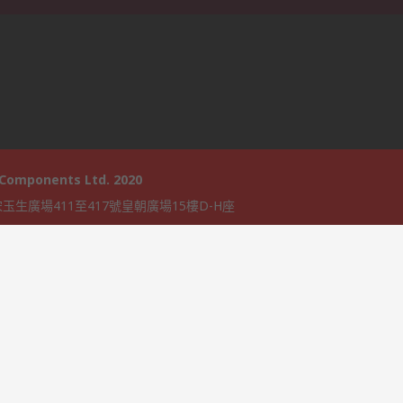
 Components Ltd. 2020
玉生廣場411至417號皇朝廣場15樓D-H座
 Catalog Solutions Ltd 開發並獲得 RS Components Ltd 許可