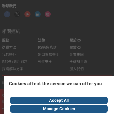
聯繫我們
相關連結
服務
法律
關於RS
送貨方法
RS銷售條款
關於RS
我的帳戶
出口貿易聲明
企業集團
RS銀行帳戶資料
郵件安全
全球辦事處
採購解決方案
加入我們
網站條款
銷售條件
隱私權政策
Cookie 政策
Cookies affect the service we can offer you
© RS Components Ltd. 2020
Accept All
澳門宋玉生廣場411至417號皇朝廣場15樓D-H座
Manage Cookies