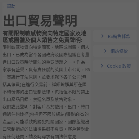
←幫助
出口貿易聲明
有關限制敏感物資向特定國家及地
RS銷售條款
區或團體及個人銷售之免責聲明:
限制敏感物資向特定國家、地區或團體、個人
網站條款
出口，已成為當今各國政府及國際組織在考量
進出口政策時所關注的重要議題之一。作為一
Cookie 政策
家享有盛譽，負有責任感的英國上市公司，RS
一貫踐行守法原則，並要求轄下各子公司(包
括其僱員)在進行交易前，詳細瞭解其所在國
不時發佈的出口管制法律，包括但不限於禁止
出口產品目錄、禁運名單及禁售對象。
我們謹此聲明：對客戶基於使用、出口、轉口
通過任何途徑(包括但不限於網站)獲得的RS的
產品而可能導致的觸犯相關國家、國際組織出
口管制措施的法律後果概不負責。客戶若對此
有任何疑問，請及時尋求有關法律意見。