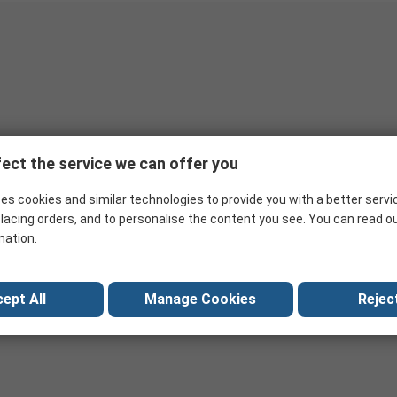
ect the service we can offer you
es cookies and similar technologies to provide you with a better servi
lacing orders, and to personalise the content you see. You can read o
mation.
ept All
Manage Cookies
Reject