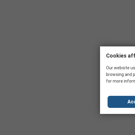
Cookies aff
Our website us
browsing and p
for more infor
Acc