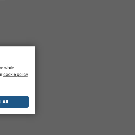
ce while
ur
cookie policy
 All